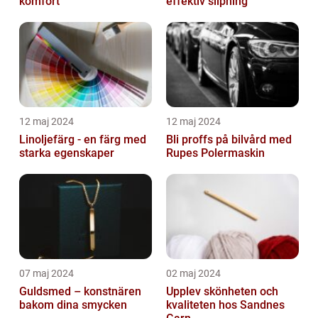
komfort
effektiv slipning
12 maj 2024
12 maj 2024
Linoljefärg - en färg med
Bli proffs på bilvård med
starka egenskaper
Rupes Polermaskin
07 maj 2024
02 maj 2024
Guldsmed – konstnären
Upplev skönheten och
bakom dina smycken
kvaliteten hos Sandnes