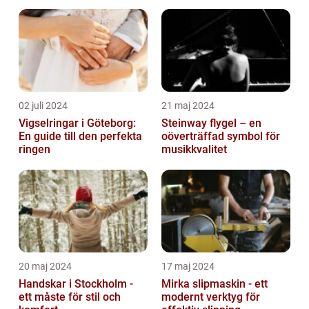
02 juli 2024
21 maj 2024
Vigselringar i Göteborg:
Steinway flygel – en
En guide till den perfekta
oöverträffad symbol för
ringen
musikkvalitet
20 maj 2024
17 maj 2024
Handskar i Stockholm -
Mirka slipmaskin - ett
ett måste för stil och
modernt verktyg för