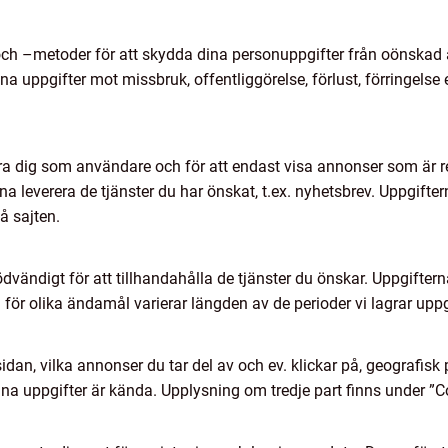
 och –metoder för att skydda dina personuppgifter från oönska
uppgifter mot missbruk, offentliggörelse, förlust, förringelse e
ra dig som användare och för att endast visa annonser som är rel
na leverera de tjänster du har önskat, t.ex. nyhetsbrev. Uppgift
å sajten.
dvändigt för att tillhandahålla de tjänster du önskar. Uppgiftern
a för olika ändamål varierar längden av de perioder vi lagrar uppg
an, vilka annonser du tar del av och ev. klickar på, geografisk 
ina uppgifter är kända. Upplysning om tredje part finns under 