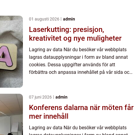
01 augusti 2026
admin
Laserkutting: presisjon,
kreativitet og nye muligheter
Lagring av data När du besöker vår webbplats
lagras dataupplysningar i form av bland annat
cookies. Dessa uppgifter används för att
förbättra och anpassa innehållet på vår sida och
för att ge dig så bra information som möjligt. Om
du inte vill att vi...
07 juni 2026
admin
Konferens dalarna när möten får
mer innehåll
Lagring av data När du besöker vår webbplats