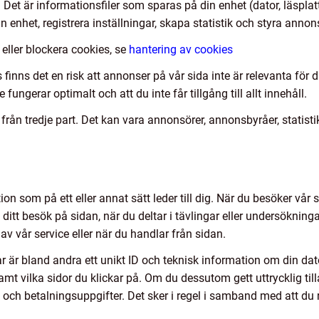
 Det är informationsfiler som sparas på din enhet (dator, läspla
n enhet, registrera inställningar, skapa statistik och styra anno
 eller blockera cookies, se
hantering av cookies
 finns det en risk att annonser på vår sida inte är relevanta för
 fungerar optimalt och att du inte får tillgång till allt innehåll.
ån tredje part. Det kan vara annonsörer, annonsbyråer, statist
on som på ett eller annat sätt leder till dig. När du besöker vår s
ditt besök på sidan, när du deltar i tävlingar eller undersökninga
 vår service eller när du handlar från sidan.
r är bland andra ett unikt ID och teknisk information om din dator,
t vilka sidor du klickar på. Om du dessutom gett uttrycklig tillå
och betalningsuppgifter. Det sker i regel i samband med att du 