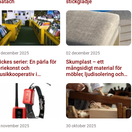
aatach
stickglädje
 december 2025
02 december 2025
ckes serier: En pärla för
Skumplast – ett
riekonst och
mångsidigt material för
sikkooperativ i
möbler, ljudisolering och
tockholm
kreativa projekt
 november 2025
30 oktober 2025