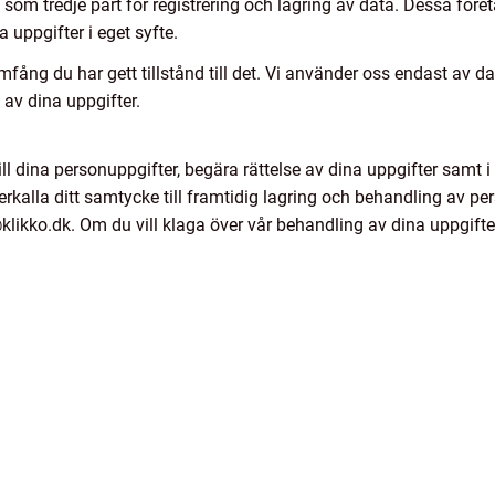
om tredje part för registrering och lagring av data. Dessa före
 uppgifter i eget syfte.
omfång du har gett tillstånd till det. Vi använder oss endast av d
av dina uppgifter.
 till dina personuppgifter, begära rättelse av dina uppgifter samt i
rkalla ditt samtycke till framtidig lagring och behandling av per
likko.dk. Om du vill klaga över vår behandling av dina uppgifter