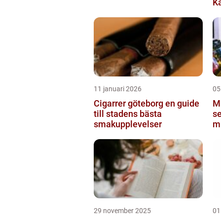
K
11 januari 2026
05
Cigarrer göteborg en guide
Mi
till stadens bästa
se
smakupplevelser
mu
S
29 november 2025
01