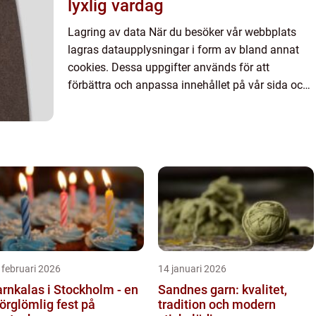
lyxlig vardag
Lagring av data När du besöker vår webbplats
lagras dataupplysningar i form av bland annat
cookies. Dessa uppgifter används för att
förbättra och anpassa innehållet på vår sida och
för att ge dig så bra information som möjligt. Om
du inte vill att vi...
 februari 2026
14 januari 2026
rnkalas i Stockholm - en
Sandnes garn: kvalitet,
örglömlig fest på
tradition och modern