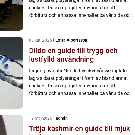
lagras dataupplysningar i form av bland annat
cookies. Dessa uppgifter används för att
förbättra och anpassa innehållet på vår sida och
för att ge dig så bra information som möjligt. Om
du inte vill att vi...
03 juni 2026
Lotta Albertsson
Dildo en guide till trygg och
lustfylld användning
Lagring av data När du besöker vår webbplats
lagras dataupplysningar i form av bland annat
cookies. Dessa uppgifter används för att
förbättra och anpassa innehållet på vår sida och
för att ge dig så bra information som möjligt. Om
du inte vill att vi...
19 maj 2026
admin
Tröja kashmir en guide till mjuk