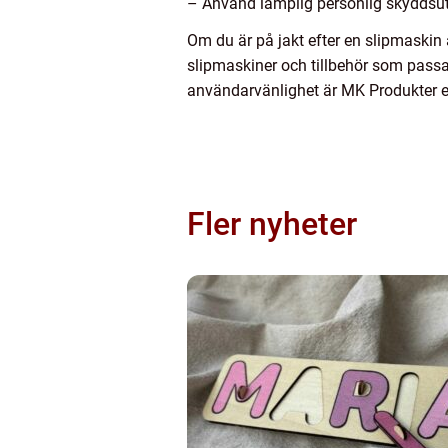
– Använd lämplig personlig skydds
Om du är på jakt efter en slipmaskin a
slipmaskiner och tillbehör som pass
användarvänlighet är MK Produkter ett 
Fler nyheter