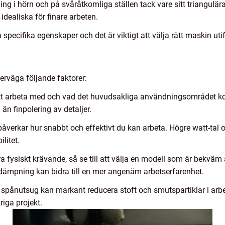
ing i hörn och på svåråtkomliga ställen tack vare sitt triangulär
idealiska för finare arbeten.
 specifika egenskaper och det är viktigt att välja rätt maskin ut
erväga följande faktorer:
tt arbeta med och vad det huvudsakliga användningsområdet kom
 än finpolering av detaljer.
åverkar hur snabbt och effektivt du kan arbeta. Högre watt-tal 
ilitet.
 fysiskt krävande, så se till att välja en modell som är bekväm
dämpning kan bidra till en mer angenäm arbetserfarenhet.
ånutsug kan markant reducera stoft och smutspartiklar i arbetsm
iga projekt.