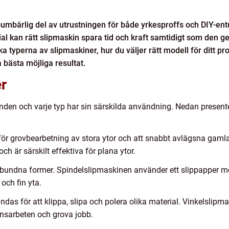
umbärlig del av utrustningen för både yrkesproffs och DIY-en
ial kan rätt slipmaskin spara tid och kraft samtidigt som den ger 
ka typerna av slipmaskiner, hur du väljer rätt modell för ditt pro
a bästa möjliga resultat.
r
öranden och varje typ har sin särskilda användning. Nedan prese
 för grovbearbetning av stora ytor och att snabbt avlägsna gamla
och är särskilt effektiva för plana ytor.
gelbundna former. Spindelslipmaskinen använder ett slippapper m
och fin yta.
as för att klippa, slipa och polera olika material. Vinkelslipma
onsarbeten och grova jobb.