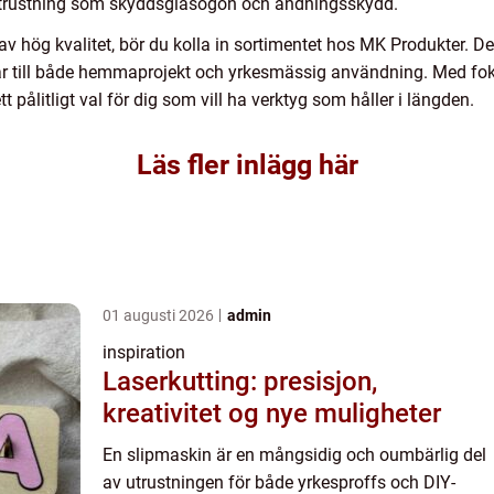
utrustning som skyddsglasögon och andningsskydd.
v hög kvalitet, bör du kolla in sortimentet hos MK Produkter. De 
ar till både hemmaprojekt och yrkesmässig användning. Med foku
pålitligt val för dig som vill ha verktyg som håller i längden.
Läs fler inlägg här
01 augusti 2026
admin
inspiration
Laserkutting: presisjon,
kreativitet og nye muligheter
En slipmaskin är en mångsidig och oumbärlig del
av utrustningen för både yrkesproffs och DIY-