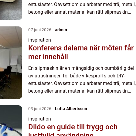
entusiaster. Oavsett om du arbetar med trä, metall,
betong eller annat material kan rätt slipmaskin
spara tid och kraft ...
07 juni 2026
admin
inspiration
Konferens dalarna när möten får
mer innehåll
En slipmaskin är en mångsidig och oumbärlig del
av utrustningen för både yrkesproffs och DIY-
entusiaster. Oavsett om du arbetar med trä, metall,
betong eller annat material kan rätt slipmaskin
spara tid och kraft ...
03 juni 2026
Lotta Albertsson
inspiration
Dildo en guide till trygg och
lustfylld användning