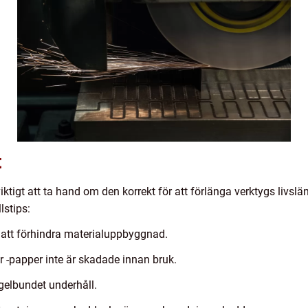
t
viktigt att ta hand om den korrekt för att förlänga verktygs livs
lstips:
 att förhindra materialuppbyggnad.
ler -papper inte är skadade innan bruk.
egelbundet underhåll.