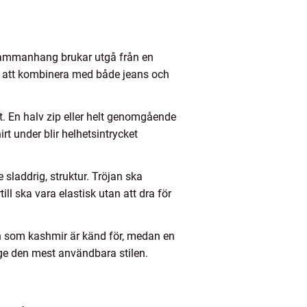
a sammanhang brukar utgå från en
ätt att kombinera med både jeans och
tet. En halv zip eller helt genomgående
t under blir helhetsintrycket
 sladdrig, struktur. Tröjan ska
l ska vara elastisk utan att dra för
sen som kashmir är känd för, medan en
 ge den mest användbara stilen.