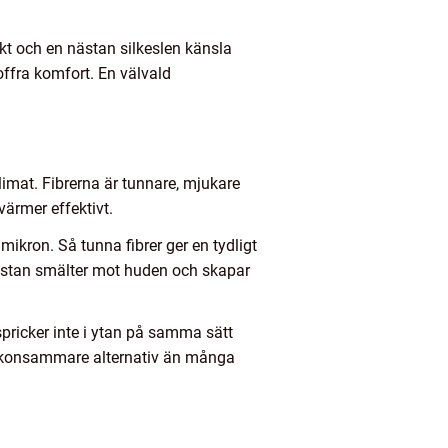
kt och en nästan silkeslen känsla
 offra komfort. En välvald
imat. Fibrerna är tunnare, mjukare
värmer effektivt.
ikron. Så tunna fibrer ger en tydligt
nästan smälter mot huden och skapar
spricker inte i ytan på samma sätt
tt skonsammare alternativ än många