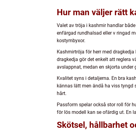
Hur man väljer rätt 
Valet av tröja i kashmir handlar båd
enfärgad rundhalsad eller v ringad mo
kostymbyxor.
Kashmirtröja för herr med dragkedja ha
dragkedja gör det enkelt att reglera 
avslappnat, medan en skjorta under g
Kvalitet syns i detaljerna. En bra kas
kännas lätt men ändå ha viss tyngd så
hårt.
Passform spelar också stor roll för h
för lös modell kan se ofärdig ut. En
Skötsel, hållbarhet oc