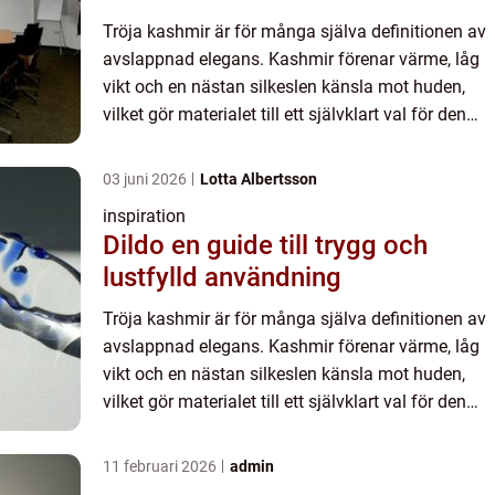
Tröja kashmir är för många själva definitionen av
avslappnad elegans. Kashmir förenar värme, låg
vikt och en nästan silkeslen känsla mot huden,
vilket gör materialet till ett självklart val för den
som vill höja nivån i garderoben utan att offra
komf...
03 juni 2026
Lotta Albertsson
inspiration
Dildo en guide till trygg och
lustfylld användning
Tröja kashmir är för många själva definitionen av
avslappnad elegans. Kashmir förenar värme, låg
vikt och en nästan silkeslen känsla mot huden,
vilket gör materialet till ett självklart val för den
som vill höja nivån i garderoben utan att offra
komf...
11 februari 2026
admin