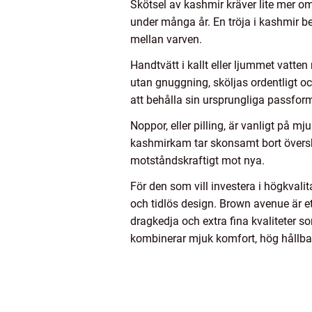
Skötsel av kashmir kräver lite mer o
under många år. En tröja i kashmir be
mellan varven.
Handtvätt i kallt eller ljummet vatte
utan gnuggning, sköljas ordentligt o
att behålla sin ursprungliga passfor
Noppor, eller pilling, är vanligt på 
kashmirkam tar skonsamt bort översko
motståndskraftigt mot nya.
För den som vill investera i högkvali
och tidlös design. Brown avenue är et
dragkedja och extra fina kvaliteter s
kombinerar mjuk komfort, hög hållba