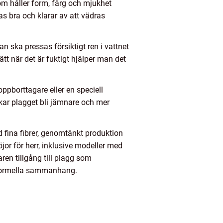
m håller form, färg och mjukhet
as bra och klarar av att vädras
n ska pressas försiktigt ren i vattnet
t när det är fuktigt hjälper man det
oppborttagare eller en speciell
kar plagget bli jämnare och mer
d fina fibrer, genomtänkt produktion
jor för herr, inklusive modeller med
ren tillgång till plagg som
 formella sammanhang.