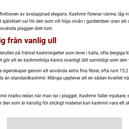
finitionen av avslappnad elegans. Kashmir förenar värme, låg vi
tt självklart val för den som vill höja nivån i garderoben utan att
 använda plaggen året runt.
g från vanlig ull
llen på främst kashmirgetter som lever i kalla, ofta bergiga kl
et gör att en kashmirtröja känns ovanligt lätt samtidigt som den 
egenskaper genom att använda extra fina fibrer, ofta runt 15,2 m
sla än standardkashmir. Många upplever att en sådan kvalitet 
mir märks redan när man tar i plagget. Kashmir faller mjukare, 
För den som är känslig för stickigt material kan kashmir vara e