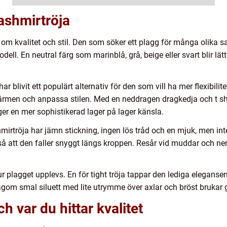
kashmirtröja
e om kvalitet och stil. Den som söker ett plagg för många olik
dell. En neutral färg som marinblå, grå, beige eller svart blir l
r blivit ett populärt alternativ för den som vill ha mer flexibili
värmen och anpassa stilen. Med en neddragen dragkedja och t shir
er en mer sophistikerad lager på lager känsla.
hmirtröja har jämn stickning, ingen lös tråd och en mjuk, men inte
 att den faller snyggt längs kroppen. Resår vid muddar och nertil
ur plagget upplevs. En för tight tröja tappar den lediga elegan
 lagom smal siluett med lite utrymme över axlar och bröst brukar
h var du hittar kvalitet