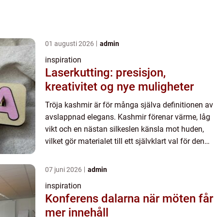
01 augusti 2026
admin
inspiration
Laserkutting: presisjon,
kreativitet og nye muligheter
Tröja kashmir är för många själva definitionen av
avslappnad elegans. Kashmir förenar värme, låg
vikt och en nästan silkeslen känsla mot huden,
vilket gör materialet till ett självklart val för den
som vill höja nivån i garderoben utan att offra
komf...
07 juni 2026
admin
inspiration
Konferens dalarna när möten får
mer innehåll