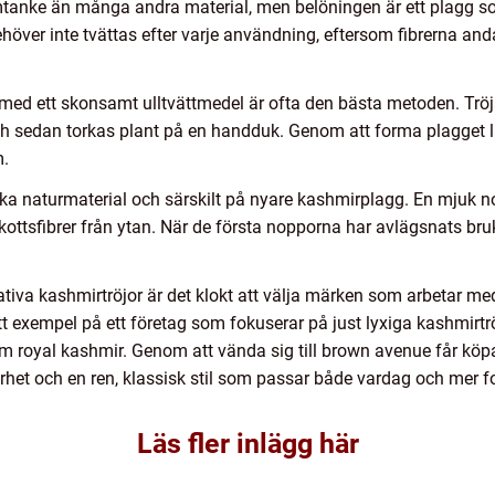
mtanke än många andra material, men belöningen är ett plagg so
höver inte tvättas efter varje användning, eftersom fibrerna and
n med ett skonsamt ulltvättmedel är ofta den bästa metoden. Tröja
ch sedan torkas plant på en handduk. Genom att forma plagget lät
m.
mjuka naturmaterial och särskilt på nyare kashmirplagg. En mjuk n
ttsfibrer från ytan. När de första nopporna har avlägsnats bru
tativa kashmirtröjor är det klokt att välja märken som arbetar me
t exempel på ett företag som fokuserar på just lyxiga kashmirtrö
om royal kashmir. Genom att vända sig till brown avenue får köpa
rhet och en ren, klassisk stil som passar både vardag och mer
Läs fler inlägg här