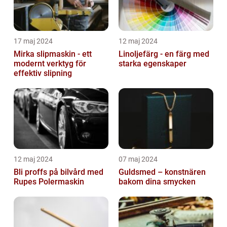
17 maj 2024
12 maj 2024
Mirka slipmaskin - ett
Linoljefärg - en färg med
modernt verktyg för
starka egenskaper
effektiv slipning
12 maj 2024
07 maj 2024
Bli proffs på bilvård med
Guldsmed – konstnären
Rupes Polermaskin
bakom dina smycken