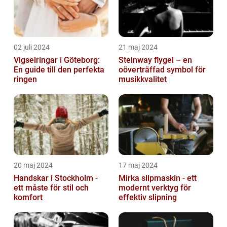
02 juli 2024
21 maj 2024
Vigselringar i Göteborg:
Steinway flygel – en
En guide till den perfekta
oöverträffad symbol för
ringen
musikkvalitet
20 maj 2024
17 maj 2024
Handskar i Stockholm -
Mirka slipmaskin - ett
ett måste för stil och
modernt verktyg för
komfort
effektiv slipning