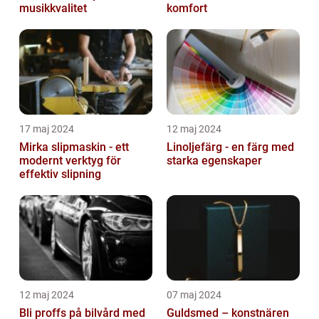
musikkvalitet
komfort
17 maj 2024
12 maj 2024
Mirka slipmaskin - ett
Linoljefärg - en färg med
modernt verktyg för
starka egenskaper
effektiv slipning
12 maj 2024
07 maj 2024
Bli proffs på bilvård med
Guldsmed – konstnären