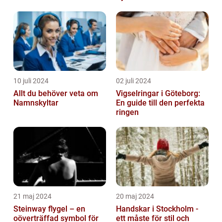
10 juli 2024
02 juli 2024
Allt du behöver veta om
Vigselringar i Göteborg:
Namnskyltar
En guide till den perfekta
ringen
21 maj 2024
20 maj 2024
Steinway flygel – en
Handskar i Stockholm -
oöverträffad symbol för
ett måste för stil och