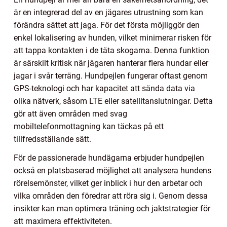
är en integrerad del av en jägares utrustning som kan
förändra sättet att jaga. För det första möjliggör den
enkel lokalisering av hunden, vilket minimerar risken för
att tappa kontakten i de täta skogarna. Denna funktion
är särskilt kritisk när jägaren hanterar flera hundar eller
jagar i svår terräng. Hundpejlen fungerar oftast genom
GPS-teknologi och har kapacitet att sända data via
olika nätverk, såsom LTE eller satellitanslutningar. Detta
gör att även områden med svag
mobiltelefonmottagning kan täckas på ett
tillfredsställande sätt.
För de passionerade hundägarna erbjuder hundpejlen
också en platsbaserad möjlighet att analysera hundens
rörelsemönster, vilket ger inblick i hur den arbetar och
vilka områden den föredrar att röra sig i. Genom dessa
insikter kan man optimera träning och jaktstrategier för
att maximera effektiviteten.