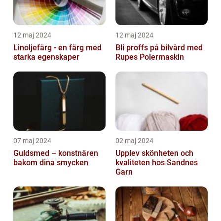
12 maj 2024
12 maj 2024
Linoljefärg - en färg med
Bli proffs på bilvård med
starka egenskaper
Rupes Polermaskin
07 maj 2024
02 maj 2024
Guldsmed – konstnären
Upplev skönheten och
bakom dina smycken
kvaliteten hos Sandnes
Garn