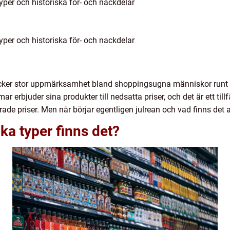
typer och historiska för- och nackdelar
typer och historiska för- och nackdelar
äcker stor uppmärksamhet bland shoppingsugna människor runt om
r erbjuder sina produkter till nedsatta priser, och det är ett til
terade priser. Men när börjar egentligen julrean och vad finns de
lka typer finns det?