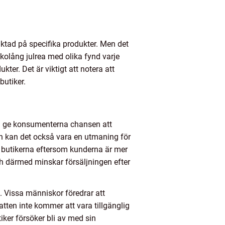
riktad på specifika produkter. Men det
ckolång julrea med olika fynd varje
er. Det är viktigt att notera att
butiker.
 kan ge konsumenterna chansen att
n kan det också vara en utmaning för
ör butikerna eftersom kunderna är mer
ch därmed minskar försäljningen efter
l. Vissa människor föredrar att
batten inte kommer att vara tillgänglig
tiker försöker bli av med sin