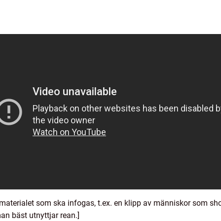
omaterialet som ska infogas, t.ex. en klipp av människor som sho
n bäst utnyttjar rean.]