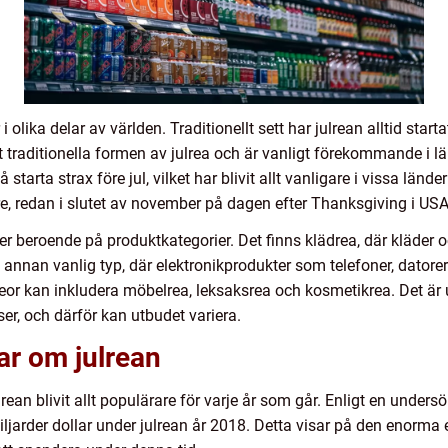
 olika delar av världen. Traditionellt sett har julrean alltid starta
traditionella formen av julrea och är vanligt förekommande i lä
tarta strax före jul, vilket har blivit allt vanligare i vissa län
re, redan i slutet av november på dagen efter Thanksgiving i USA
per beroende på produktkategorier. Det finns klädrea, där kläder 
n annan vanlig typ, där elektronikprodukter som telefoner, datore
reor kan inkludera möbelrea, leksaksrea och kosmetikrea. Det är upp
iser, och därför kan utbudet variera.
ar om julrean
julrean blivit allt populärare för varje år som går. Enligt en unde
jarder dollar under julrean år 2018. Detta visar på den enorma