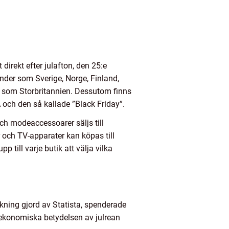
t direkt efter julafton, den 25:e
nder som Sverige, Norge, Finland,
der som Storbritannien. Dessutom finns
 och den så kallade ”Black Friday”.
och modeaccessoarer säljs till
r och TV-apparater kan köpas till
 till varje butik att välja vilka
rsökning gjord av Statista, spenderade
 ekonomiska betydelsen av julrean