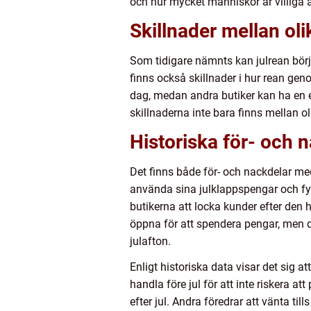
och hur mycket människor är villiga 
Skillnader mellan oli
Som tidigare nämnts kan julrean börja
finns också skillnader i hur rean gen
dag, medan andra butiker kan ha en en
skillnaderna inte bara finns mellan ol
Historiska för- och n
Det finns både för- och nackdelar med
använda sina julklappspengar och fy
butikerna att locka kunder efter den 
öppna för att spendera pengar, men d
julafton.
Enligt historiska data visar det sig 
handla före jul för att inte riskera at
efter jul. Andra föredrar att vänta til