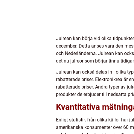
Julrean kan börja vid olika tidpunkter i
december. Detta anses vara den mest 
och Nederländerna. Julrean kan också s
det nu julreor som börjar ännu tidiga
Julrean kan också delas in i olika ty
rabatterade priser. Elektronikrea är e
rabatterade priser. Andra typer av jul
produkter de erbjuder till nedsatta pr
Kvantitativa mätning
Enligt statistik från olika källor har 
amerikanska konsumenter över 60 mil