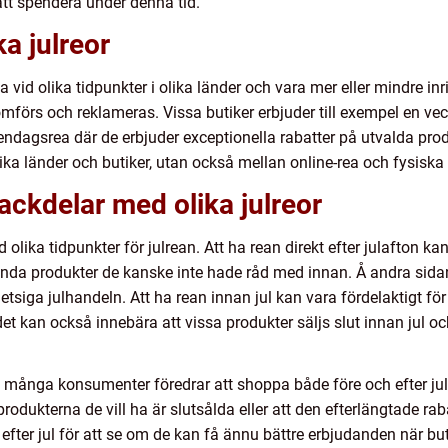
att spendera under denna tid.
ka julreor
 vid olika tidpunkter i olika länder och vara mer eller mindre in
omförs och reklameras. Vissa butiker erbjuder till exempel en ve
dagsrea där de erbjuder exceptionella rabatter på utvalda produkt
ika länder och butiker, utan också mellan online-rea och fysiska 
ackdelar med olika julreor
 olika tidpunkter för julrean. Att ha rean direkt efter julafton
nda produkter de kanske inte hade råd med innan. Å andra sida
hetsiga julhandeln. Att ha rean innan jul kan vara fördelaktigt f
et kan också innebära att vissa produkter säljs slut innan jul o
att många konsumenter föredrar att shoppa både före och efter ju
t produkterna de vill ha är slutsålda eller att den efterlängtade ra
ls efter jul för att se om de kan få ännu bättre erbjudanden när bu