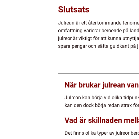
Slutsats
Julrean är ett återkommande fenomen
omfattning varierar beroende på land,
julreor är viktigt för att kunna utnyt
spara pengar och sätta guldkant på j
När brukar julrean van
Julrean kan börja vid olika tidpunkt
kan den dock börja redan strax före
Vad är skillnaden mell
Det finns olika typer av julreor be