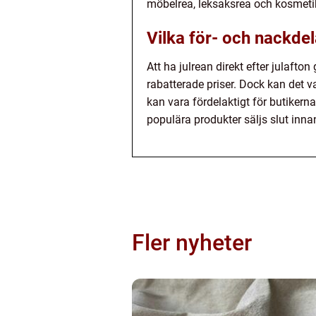
möbelrea, leksaksrea och kosmetikr
Vilka för- och nackdela
Att ha julrean direkt efter julaft
rabatterade priser. Dock kan det v
kan vara fördelaktigt för butiker
populära produkter säljs slut innan
Fler nyheter