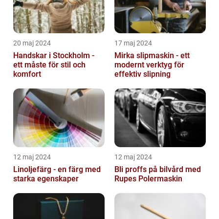
20 maj 2024
17 maj 2024
Handskar i Stockholm -
Mirka slipmaskin - ett
ett måste för stil och
modernt verktyg för
komfort
effektiv slipning
12 maj 2024
12 maj 2024
Linoljefärg - en färg med
Bli proffs på bilvård med
starka egenskaper
Rupes Polermaskin