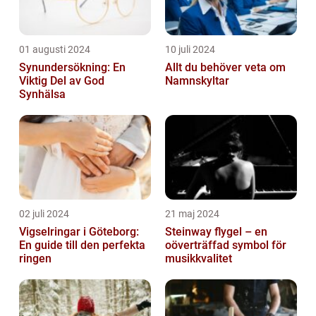
01 augusti 2024
10 juli 2024
Synundersökning: En
Allt du behöver veta om
Viktig Del av God
Namnskyltar
Synhälsa
02 juli 2024
21 maj 2024
Vigselringar i Göteborg:
Steinway flygel – en
En guide till den perfekta
oöverträffad symbol för
ringen
musikkvalitet