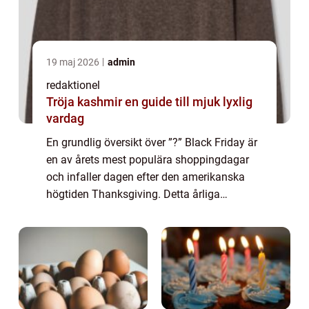
19 maj 2026
admin
redaktionel
Tröja kashmir en guide till mjuk lyxlig
vardag
En grundlig översikt över ”?” Black Friday är
en av årets mest populära shoppingdagar
och infaller dagen efter den amerikanska
högtiden Thanksgiving. Detta årliga
shoppingevent har fått stort genomslag i
många länder runt om i världen och...