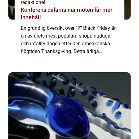
redaktionel
Konferens dalarna när möten får mer
innehåll
En grundlig översikt över ”?” Black Friday är
en av årets mest populära shoppingdagar
och infaller dagen efter den amerikanska
högtiden Thanksgiving. Detta årliga
shoppingevent har fått stort genomslag i
många länder runt om i världen och...