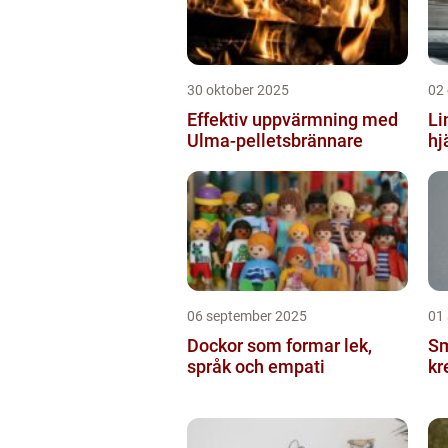
30 oktober 2025
02
Effektiv uppvärmning med
Li
Ulma-pelletsbrännare
hj
06 september 2025
01
Dockor som formar lek,
Sm
språk och empati
kr