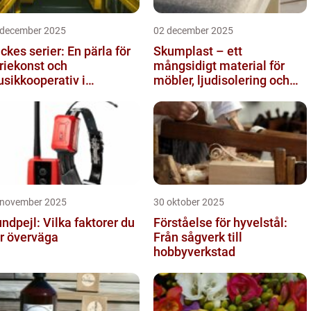
 december 2025
02 december 2025
ckes serier: En pärla för
Skumplast – ett
riekonst och
mångsidigt material för
sikkooperativ i
möbler, ljudisolering och
ockholm
kreativa projekt
 november 2025
30 oktober 2025
ndpejl: Vilka faktorer du
Förståelse för hyvelstål:
r överväga
Från sågverk till
hobbyverkstad