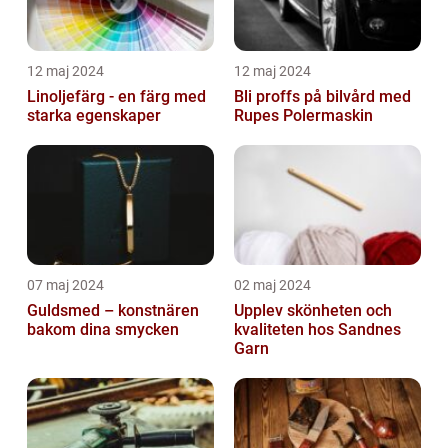
12 maj 2024
12 maj 2024
Linoljefärg - en färg med
Bli proffs på bilvård med
starka egenskaper
Rupes Polermaskin
07 maj 2024
02 maj 2024
Guldsmed – konstnären
Upplev skönheten och
bakom dina smycken
kvaliteten hos Sandnes
Garn