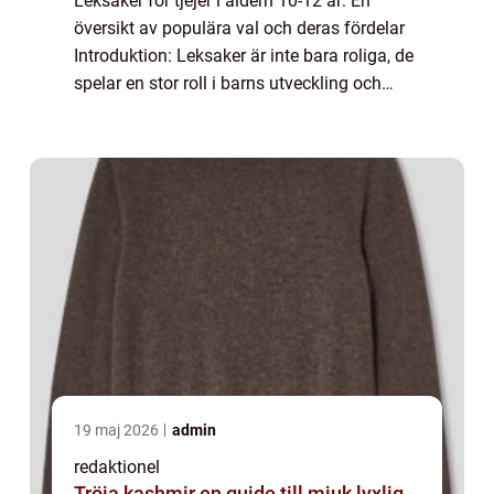
Leksaker för tjejer i åldern 10-12 år: En
översikt av populära val och deras fördelar
Introduktion: Leksaker är inte bara roliga, de
spelar en stor roll i barns utveckling och
underhållning. Denna artikel kommer att ta
en närmare titt på leksaker som...
19 maj 2026
admin
redaktionel
Tröja kashmir en guide till mjuk lyxlig