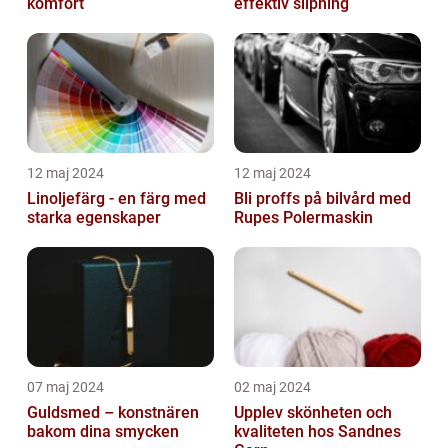
komfort
effektiv slipning
12 maj 2024
12 maj 2024
Linoljefärg - en färg med
Bli proffs på bilvård med
starka egenskaper
Rupes Polermaskin
07 maj 2024
02 maj 2024
Guldsmed – konstnären
Upplev skönheten och
bakom dina smycken
kvaliteten hos Sandnes