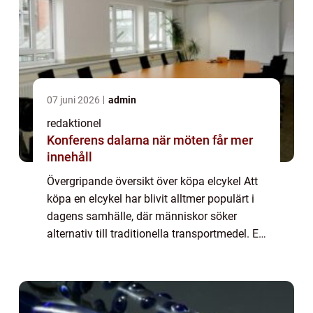
07 juni 2026
admin
redaktionel
Konferens dalarna när möten får mer
innehåll
Övergripande översikt över köpa elcykel Att
köpa en elcykel har blivit alltmer populärt i
dagens samhälle, där människor söker
alternativ till traditionella transportmedel. En
elcykel, även känd som en e-cykel eller
pedelec, är utrustad med en elmoto...