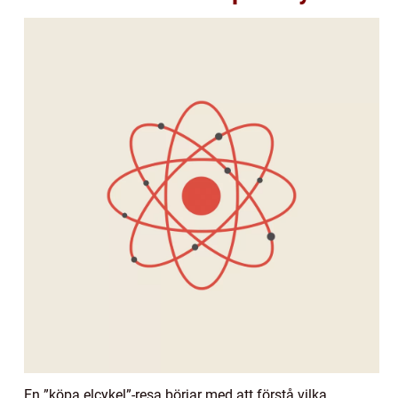
En ”köpa elcykel”-resa börjar med att förstå vilka