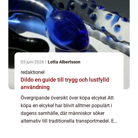
03 juni 2026
Lotta Albertsson
redaktionel
Dildo en guide till trygg och lustfylld
användning
Övergripande översikt över köpa elcykel Att
köpa en elcykel har blivit alltmer populärt i
dagens samhälle, där människor söker
alternativ till traditionella transportmedel. En
elcykel, även känd som en e-cykel eller
pedelec, är utrustad med en elmoto...