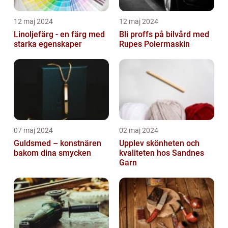
12 maj 2024
12 maj 2024
Linoljefärg - en färg med
Bli proffs på bilvård med
starka egenskaper
Rupes Polermaskin
07 maj 2024
02 maj 2024
Guldsmed – konstnären
Upplev skönheten och
bakom dina smycken
kvaliteten hos Sandnes
Garn