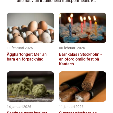
alternativ till traditionella transportmedel. En
elcykel, även känd som en e-cykel eller
pedelec, är utrustad med en elmoto...
11 februari 2026
06 februari 2026
Äggkartonger: Mer än
Barnkalas i Stockholm -
bara en förpackning
en oförglömlig fest på
Kaatach
14 januari 2026
11 januari 2026