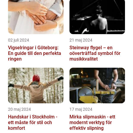
02 juli 2024
21 maj 2024
Vigselringar i Göteborg:
Steinway flygel – en
En guide till den perfekta
oöverträffad symbol för
ringen
musikkvalitet
20 maj 2024
17 maj 2024
Handskar i Stockholm -
Mirka slipmaskin - ett
ett måste för stil och
modernt verktyg för
komfort
effektiv slipning