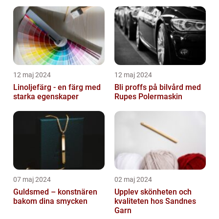
12 maj 2024
12 maj 2024
Linoljefärg - en färg med
Bli proffs på bilvård med
starka egenskaper
Rupes Polermaskin
07 maj 2024
02 maj 2024
Guldsmed – konstnären
Upplev skönheten och
bakom dina smycken
kvaliteten hos Sandnes
Garn