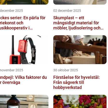
 december 2025
02 december 2025
ckes serier: En pärla för
Skumplast – ett
riekonst och
mångsidigt material för
sikkooperativ i
möbler, ljudisolering och
ockholm
kreativa projekt
 november 2025
30 oktober 2025
ndpejl: Vilka faktorer du
Förståelse för hyvelstål:
r överväga
Från sågverk till
hobbyverkstad