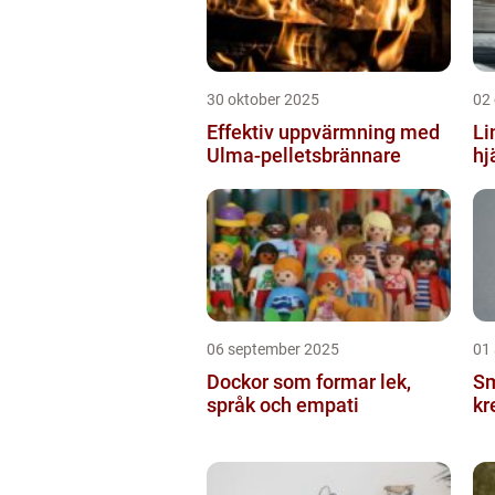
30 oktober 2025
02
Effektiv uppvärmning med
Li
Ulma-pelletsbrännare
hj
06 september 2025
01
Dockor som formar lek,
Sm
språk och empati
kr