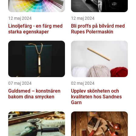
12 maj 2024
12 maj 2024
Linoljefärg - en färg med
Bli proffs på bilvård med
starka egenskaper
Rupes Polermaskin
07 maj 2024
02 maj 2024
Guldsmed – konstnären
Upplev skönheten och
bakom dina smycken
kvaliteten hos Sandnes
Garn