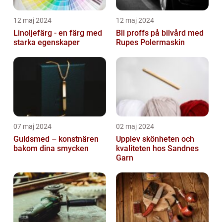
12 maj 2024
12 maj 2024
Linoljefärg - en färg med
Bli proffs på bilvård med
starka egenskaper
Rupes Polermaskin
07 maj 2024
02 maj 2024
Guldsmed – konstnären
Upplev skönheten och
bakom dina smycken
kvaliteten hos Sandnes
Garn