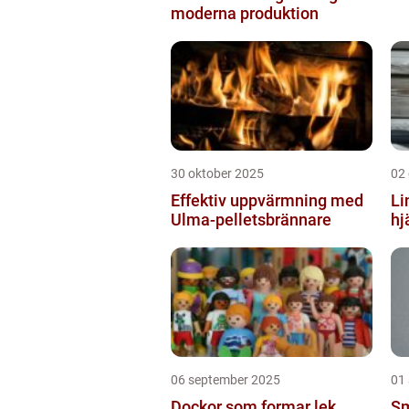
moderna produktion
30 oktober 2025
02
Effektiv uppvärmning med
Li
Ulma-pelletsbrännare
hj
06 september 2025
01
Dockor som formar lek,
Sm