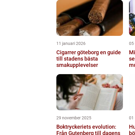
11 januari 2026
05
Cigarrer göteborg en guide
Mi
till stadens bästa
se
smakupplevelser
mu
St
29 november 2025
01
Boktryckeriets evolution:
Hu
Från Gutenberg till dagens
bö