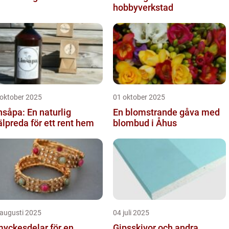
hobbyverkstad
 oktober 2025
01 oktober 2025
nsåpa: En naturlig
En blomstrande gåva med
älpreda för ett rent hem
blombud i Åhus
 augusti 2025
04 juli 2025
yckesdelar för en
Gipsskivor och andra