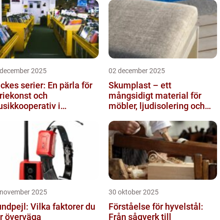
 december 2025
02 december 2025
ckes serier: En pärla för
Skumplast – ett
riekonst och
mångsidigt material för
sikkooperativ i
möbler, ljudisolering och
ockholm
kreativa projekt
 november 2025
30 oktober 2025
ndpejl: Vilka faktorer du
Förståelse för hyvelstål:
r överväga
Från sågverk till