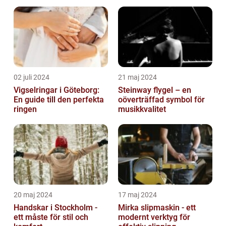
02 juli 2024
21 maj 2024
Vigselringar i Göteborg:
Steinway flygel – en
En guide till den perfekta
oöverträffad symbol för
ringen
musikkvalitet
20 maj 2024
17 maj 2024
Handskar i Stockholm -
Mirka slipmaskin - ett
ett måste för stil och
modernt verktyg för