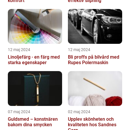
komfort
effektiv slipning
12 maj 2024
12 maj 2024
Linoljefärg - en färg med
Bli proffs på bilvård med
starka egenskaper
Rupes Polermaskin
07 maj 2024
02 maj 2024
Guldsmed – konstnären
Upplev skönheten och
bakom dina smycken
kvaliteten hos Sandnes