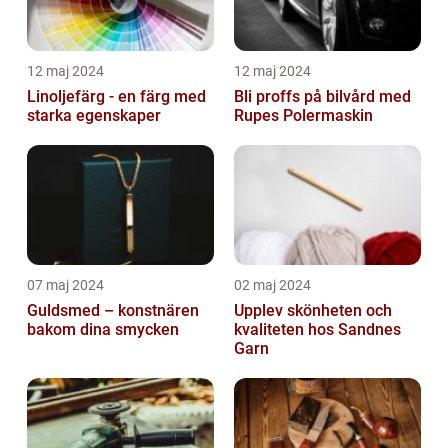
12 maj 2024
12 maj 2024
Linoljefärg - en färg med
Bli proffs på bilvård med
starka egenskaper
Rupes Polermaskin
07 maj 2024
02 maj 2024
Guldsmed – konstnären
Upplev skönheten och
bakom dina smycken
kvaliteten hos Sandnes
Garn