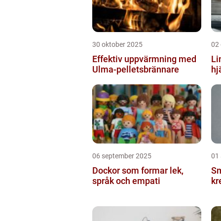
30 oktober 2025
02
Effektiv uppvärmning med
Li
Ulma-pelletsbrännare
hj
06 september 2025
01
Dockor som formar lek,
Sm
språk och empati
kr