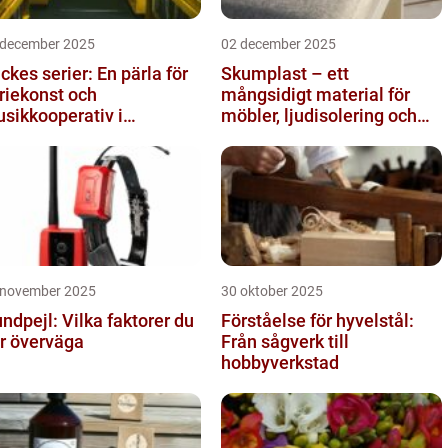
 december 2025
02 december 2025
ckes serier: En pärla för
Skumplast – ett
riekonst och
mångsidigt material för
sikkooperativ i
möbler, ljudisolering och
ockholm
kreativa projekt
 november 2025
30 oktober 2025
ndpejl: Vilka faktorer du
Förståelse för hyvelstål:
r överväga
Från sågverk till
hobbyverkstad