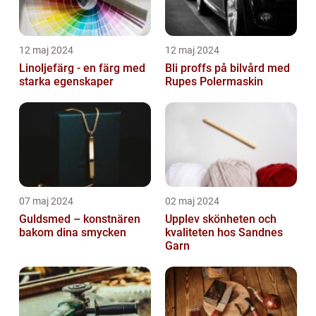
12 maj 2024
12 maj 2024
Linoljefärg - en färg med
Bli proffs på bilvård med
starka egenskaper
Rupes Polermaskin
07 maj 2024
02 maj 2024
Guldsmed – konstnären
Upplev skönheten och
bakom dina smycken
kvaliteten hos Sandnes
Garn