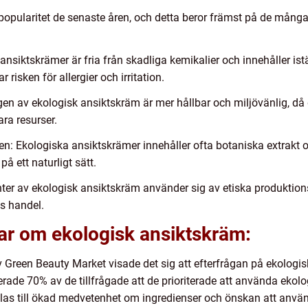
popularitet de senaste åren, och detta beror främst på de mång
ansiktskrämer är fria från skadliga kemikalier och innehåller ist
isken för allergier och irritation.
ngen av ekologisk ansiktskräm är mer hållbar och miljövänlig, d
ra resurser.
en: Ekologiska ansiktskrämer innehåller ofta botaniska extrakt
å ett naturligt sätt.
ter av ekologisk ansiktskräm använder sig av etiska produktionsm
is handel.
ar om ekologisk ansiktskräm:
Green Beauty Market visade det sig att efterfrågan på ekologis
ade 70% av de tillfrågade att de prioriterade att använda ekolo
plas till ökad medvetenhet om ingredienser och önskan att an