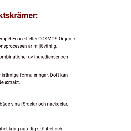
iktskrämer:
 exempel Ecocert eller COSMOS Organic.
ionsprocessen är miljövänlig.
kombinationer av ingredienser och
er krämiga formuleringar. Doft kan
e extrakt.
åde sina fördelar och nackdelar.
het kring naturlig skönhet och