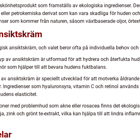
 skönhetsprodukt som framställs av ekologiska ingredienser. Des
 eller petrokemiska derivat som kan vara skadliga för huden och 
nser som kommer från naturen, såsom växtbaserade oljor, örtext
ansiktskräm
isk ansiktskräm, och valet beror ofta på individuella behov och 
p av ansiktskräm är utformad för att hydrera och återfukta hude
ör som hjälper till att bevara hudens fuktbalans.
 av ansiktskräm är speciellt utvecklad för att motverka åldrand
r. Ingredienser som hyaluronsyra, vitamin C och retinol används 
udens elasticitet.
oner med problemhud som akne eller rosacea finns det ekologis
ja, zink och grönt te-extrakt, vilka kan hjälpa till att lindra inf
lar