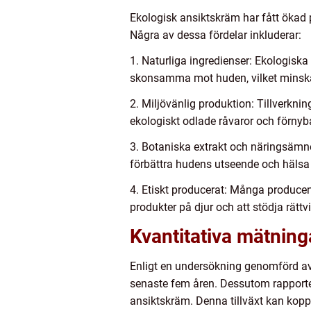
Ekologisk ansiktskräm har fått ökad 
Några av dessa fördelar inkluderar:
1. Naturliga ingredienser: Ekologiska 
skonsamma mot huden, vilket minskar r
2. Miljövänlig produktion: Tillverkni
ekologiskt odlade råvaror och förnyba
3. Botaniska extrakt och näringsämn
förbättra hudens utseende och hälsa p
4. Etiskt producerat: Många producen
produkter på djur och att stödja rättv
Kvantitativa mätning
Enligt en undersökning genomförd av 
senaste fem åren. Dessutom rapporter
ansiktskräm. Denna tillväxt kan kop