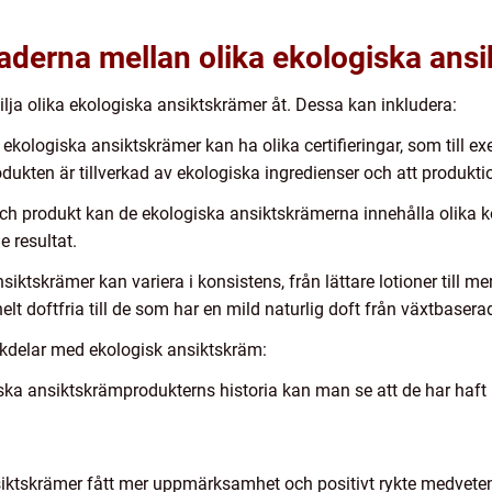
aderna mellan olika ekologiska ans
lja olika ekologiska ansiktskrämer åt. Dessa kan inkludera:
sa ekologiska ansiktskrämer kan ha olika certifieringar, som till
rodukten är tillverkad av ekologiska ingredienser och att produkt
ch produkt kan de ekologiska ansiktskrämerna innehålla olika 
 resultat.
siktskrämer kan variera i konsistens, från lättare lotioner till m
lt doftfria till de som har en mild naturlig doft från växtbaserad
kdelar med ekologisk ansiktskräm:
a ansiktskrämprodukterns historia kan man se att de har haft b
siktskrämer fått mer uppmärksamhet och positivt rykte medveten