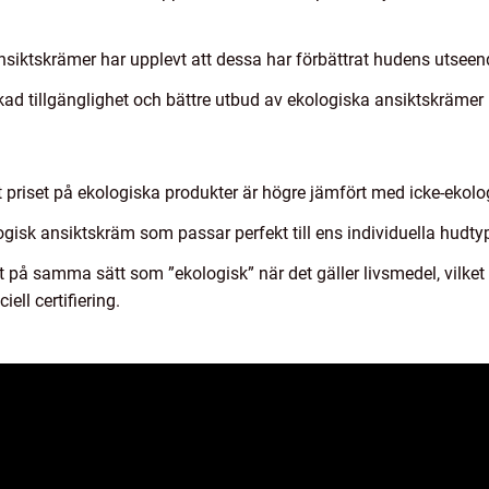
iktskrämer har upplevt att dessa har förbättrat hudens utseen
 ökad tillgänglighet och bättre utbud av ekologiska ansiktskräme
priset på ekologiska produkter är högre jämfört med icke-ekolog
logisk ansiktskräm som passar perfekt till ens individuella hudt
at på samma sätt som ”ekologisk” när det gäller livsmedel, vilket
ell certifiering.