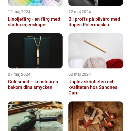
12 maj 2024
12 maj 2024
Linoljefärg - en färg med
Bli proffs på bilvård med
starka egenskaper
Rupes Polermaskin
07 maj 2024
02 maj 2024
Guldsmed – konstnären
Upplev skönheten och
bakom dina smycken
kvaliteten hos Sandnes
Garn