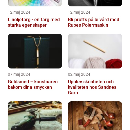
12 maj 2024
12 maj 2024
Linoljefärg - en färg med
Bli proffs på bilvård med
starka egenskaper
Rupes Polermaskin
07 maj 2024
02 maj 2024
Guldsmed – konstnären
Upplev skönheten och
bakom dina smycken
kvaliteten hos Sandnes
Garn