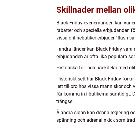
Skillnader mellan o
Black Friday-evenemangen kan variera
rabatter och speciella erbjudanden f
vissa onlinebutiker erbjuder ”flash s
I andra länder kan Black Friday vara 
erbjudanden är ofta lika populära so
Historiska för- och nackdelar med oli
Historiskt sett har Black Friday förkn
lett till oro hos vissa människor och
får komma in i butikerna samtidigt. D
trängsel.
Å andra sidan kan denna reglering ock
spänning och adrenalinkick som tradi