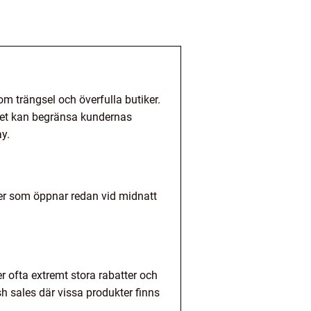
som trängsel och överfulla butiker.
lket kan begränsa kundernas
ay.
iker som öppnar redan vid midnatt
r ofta extremt stora rabatter och
sh sales där vissa produkter finns