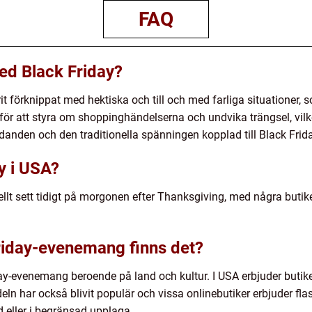
FAQ
ed Black Friday?
rit förknippat med hektiska och till och med farliga situationer, 
ar för att styra om shoppinghändelserna och undvika trängsel, vi
bjudanden och den traditionella spänningen kopplad till Black Frid
y i USA?
nellt sett tidigt på morgonen efter Thanksgiving, med några but
Friday-evenemang finns det?
day-evenemang beroende på land och kultur. I USA erbjuder butike
ln har också blivit populär och vissa onlinebutiker erbjuder fla
d eller i begränsad upplaga.