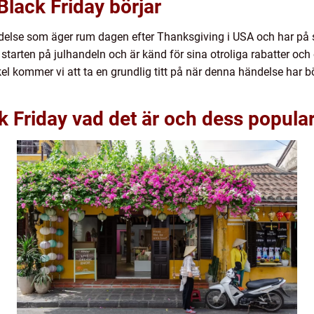
Black Friday börjar
else som äger rum dagen efter Thanksgiving i USA och har på sen
a starten på julhandeln och är känd för sina otroliga rabatter oc
kel kommer vi att ta en grundlig titt på när denna händelse har b
k Friday vad det är och dess popular