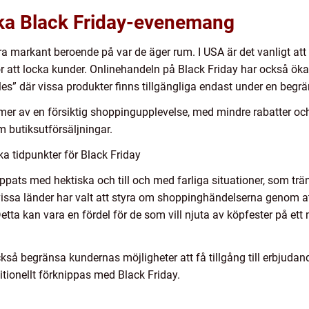
lika Black Friday-evenemang
 markant beroende på var de äger rum. I USA är det vanligt att 
ör att locka kunder. Onlinehandeln på Black Friday har också öka
ales” där vissa produkter finns tillgängliga endast under en begr
mer av en försiktig shoppingupplevelse, med mindre rabatter och
m butiksutförsäljningar.
ka tidpunkter för Black Friday
ippats med hektiska och till och med farliga situationer, som trän
 vissa länder har valt att styra om shoppinghändelserna genom a
etta kan vara en fördel för de som vill njuta av köpfester på ett
så begränsa kundernas möjligheter att få tillgång till erbjudand
tionellt förknippas med Black Friday.