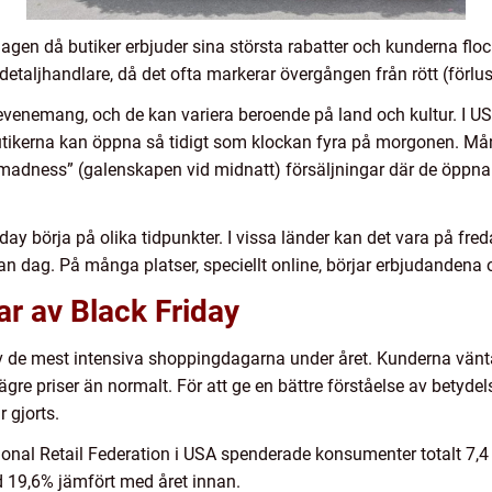
dagen då butiker erbjuder sina största rabatter och kunderna flocka
detaljhandlare, då det ofta markerar övergången från rött (förlust)
-evenemang, och de kan variera beroende på land och kultur. I USA
tikerna kan öppna så tidigt som klockan fyra på morgonen. Mån
madness” (galenskapen vid midnatt) försäljningar där de öppnar 
iday börja på olika tidpunkter. I vissa länder kan det vara på fr
an dag. På många platser, speciellt online, börjar erbjudandena
ar av Black Friday
av de mest intensiva shoppingdagarna under året. Kunderna vänta
lägre priser än normalt. För att ge en bättre förståelse av betyde
 gjorts.
onal Retail Federation i USA spenderade konsumenter totalt 7,4 
d 19,6% jämfört med året innan.