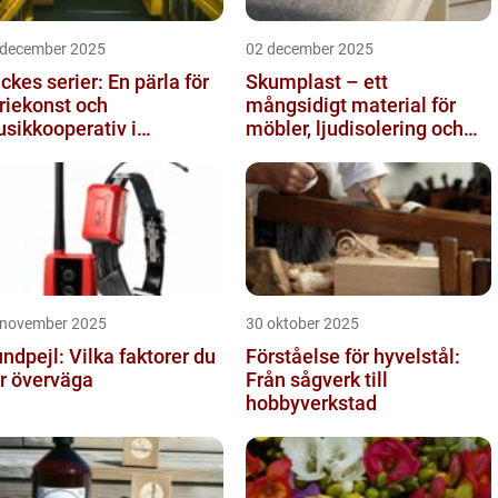
 december 2025
02 december 2025
ckes serier: En pärla för
Skumplast – ett
riekonst och
mångsidigt material för
sikkooperativ i
möbler, ljudisolering och
ockholm
kreativa projekt
 november 2025
30 oktober 2025
ndpejl: Vilka faktorer du
Förståelse för hyvelstål:
r överväga
Från sågverk till
hobbyverkstad