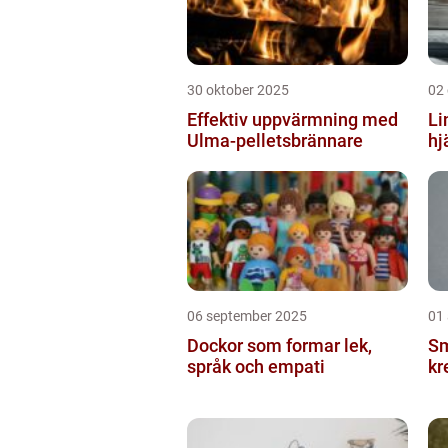
30 oktober 2025
02
Effektiv uppvärmning med
Li
Ulma-pelletsbrännare
hj
06 september 2025
01
Dockor som formar lek,
Sm
språk och empati
kr