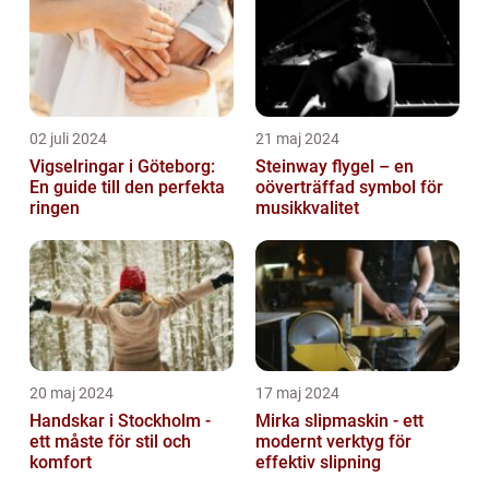
02 juli 2024
21 maj 2024
Vigselringar i Göteborg:
Steinway flygel – en
En guide till den perfekta
oöverträffad symbol för
ringen
musikkvalitet
20 maj 2024
17 maj 2024
Handskar i Stockholm -
Mirka slipmaskin - ett
ett måste för stil och
modernt verktyg för
komfort
effektiv slipning