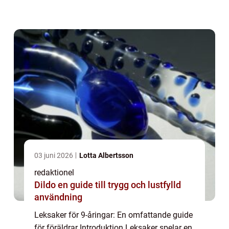
som är både lärorika och underhållande. I
denna artikel kommer vi at...
03 juni 2026
Lotta Albertsson
redaktionel
Dildo en guide till trygg och lustfylld
användning
Leksaker för 9-åringar: En omfattande guide
för föräldrar Introduktion Leksaker spelar en