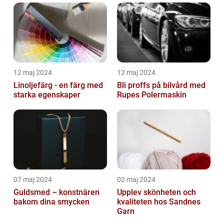
12 maj 2024
12 maj 2024
Linoljefärg - en färg med
Bli proffs på bilvård med
starka egenskaper
Rupes Polermaskin
07 maj 2024
02 maj 2024
Guldsmed – konstnären
Upplev skönheten och
bakom dina smycken
kvaliteten hos Sandnes
Garn