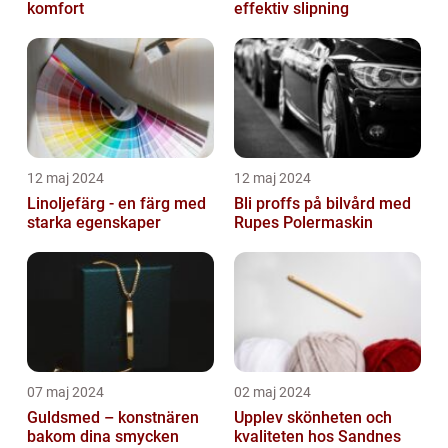
komfort
effektiv slipning
12 maj 2024
12 maj 2024
Linoljefärg - en färg med
Bli proffs på bilvård med
starka egenskaper
Rupes Polermaskin
07 maj 2024
02 maj 2024
Guldsmed – konstnären
Upplev skönheten och
bakom dina smycken
kvaliteten hos Sandnes