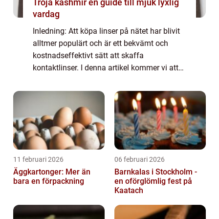
Tröja kashmir en guide till mjuk lyxlig
vardag
Inledning: Att köpa linser på nätet har blivit
alltmer populärt och är ett bekvämt och
kostnadseffektivt sätt att skaffa
kontaktlinser. I denna artikel kommer vi att
ge en grundlig översikt över de billigaste
linserna på nätet och utforska olika aspe...
11 februari 2026
06 februari 2026
Äggkartonger: Mer än
Barnkalas i Stockholm -
bara en förpackning
en oförglömlig fest på
Kaatach