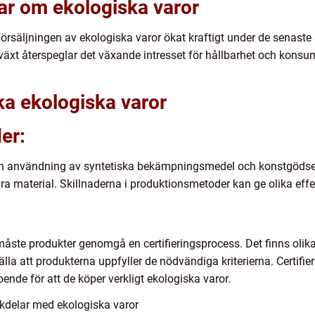
ar om ekologiska varor
 försäljningen av ekologiska varor ökat kraftigt under de senaste år
llväxt återspeglar det växande intresset för hållbarhet och kon
ika ekologiska varor
er:
n användning av syntetiska bekämpningsmedel och konstgödsel,
ara material. Skillnaderna i produktionsmetoder kan ge olika eff
åste produkter genomgå en certifieringsprocess. Det finns olika 
tälla att produkterna uppfyller de nödvändiga kriterierna. Certifi
nde för att de köper verkligt ekologiska varor.
kdelar med ekologiska varor