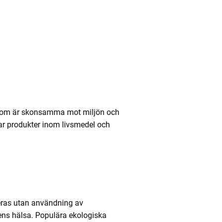
r som är skonsamma mot miljön och
rar produkter inom livsmedel och
ceras utan användning av
ens hälsa. Populära ekologiska