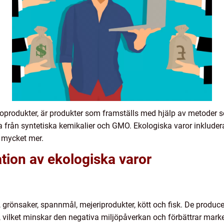
koprodukter, är produkter som framställs med hjälp av metode
ia från syntetiska kemikalier och GMO. Ekologiska varor inklude
h mycket mer.
tion av ekologiska varor
t, grönsaker, spannmål, mejeriprodukter, kött och fisk. De produ
ilket minskar den negativa miljöpåverkan och förbättrar mark