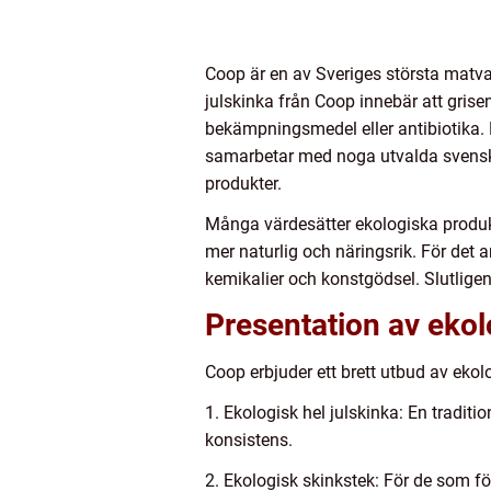
Coop är en av Sveriges största matvar
julskinka från Coop innebär att gris
bekämpningsmedel eller antibiotika. D
samarbetar med noga utvalda svenska 
produkter.
Många värdesätter ekologiska produkter
mer naturlig och näringsrik. För de
kemikalier och konstgödsel. Slutligen
Presentation av ekol
Coop erbjuder ett brett utbud av ekolo
1. Ekologisk hel julskinka: En tradit
konsistens.
2. Ekologisk skinkstek: För de som fö