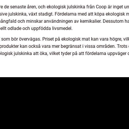
are de senaste åren, och ekologisk julskinka från Coop är inget u
ive julskinka, växt stadigt. Fördelarna med att köpa ekologisk mat 
mångfald och minskar användningen av kemikalier. Dessutom har
ellt odlade och uppfödda livsmedel.
 som bör övervägas. Priset på ekologisk mat kan vara högre, vil
rodukter kan också vara mer begränsat i vissa områden. Trots d
logisk julskinka att öka, vilket tyder på att fördelarna uppväge