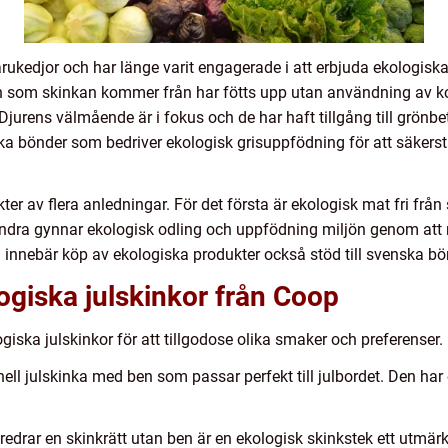
ukedjor och har länge varit engagerade i att erbjuda ekologiska a
en som skinkan kommer från har fötts upp utan användning av k
jurens välmående är i fokus och de har haft tillgång till grönbe
bönder som bedriver ekologisk grisuppfödning för att säkerstä
 av flera anledningar. För det första är ekologisk mat fri från sy
t andra gynnar ekologisk odling och uppfödning miljön genom a
 innebär köp av ekologiska produkter också stöd till svenska bö
ogiska julskinkor från Coop
giska julskinkor för att tillgodose olika smaker och preferenser. 
ionell julskinka med ben som passar perfekt till julbordet. Den ha
redrar en skinkrätt utan ben är en ekologisk skinkstek ett utmärkt