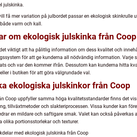
 julskinka.
ill få mer variation på julbordet passar en ekologisk skinkrulle 
 både varm och kall.
ar om ekologisk julskinka från Coop
et viktigt att ha pålitlig information om dess kvalitet och innehå
ngssystem för att ge kunderna all nödvändig information. Varje
ats och var den kommer ifrån. Dessutom kan kunderna hitta kva
ler i butiken för att göra välgrundade val.
ika ekologiska julskinkor från Coop
 från Coop uppfyller samma höga kvalitetsstandarder finns det vi
ring, tillväxtmetoder och slakteriprocessen. Vissa kunder kan fö
drar en mildare och saftigare smak. Valet kan också påverkas av
 olika portionsstorlekar och texturer.
kdelar med ekologisk julskinka från Coop