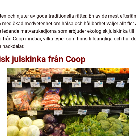
ten och njuter av goda traditionella rätter. En av de mest efterlä
 med ökad medvetenhet om hälsa och hållbarhet väljer allt fler 
e ledande matvarukedjorna som erbjuder ekologisk julskinka till
a från Coop innebär, vilka typer som finns tillgängliga och hur de
h nackdelar.
isk julskinka från Coop