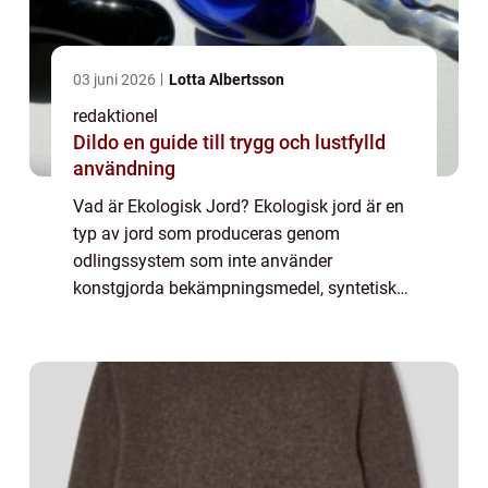
03 juni 2026
Lotta Albertsson
redaktionel
Dildo en guide till trygg och lustfylld
användning
Vad är Ekologisk Jord? Ekologisk jord är en
typ av jord som produceras genom
odlingssystem som inte använder
konstgjorda bekämpningsmedel, syntetiska
gödningsmedel eller genetiskt modifierade
organismer. Istället för att förlita sig på
kemiska produk...