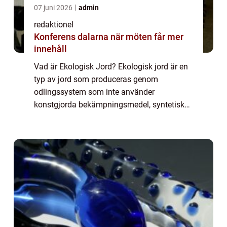
07 juni 2026
admin
redaktionel
Konferens dalarna när möten får mer
innehåll
Vad är Ekologisk Jord? Ekologisk jord är en
typ av jord som produceras genom
odlingssystem som inte använder
konstgjorda bekämpningsmedel, syntetiska
gödningsmedel eller genetiskt modifierade
organismer. Istället för att förlita sig på
kemiska produk...