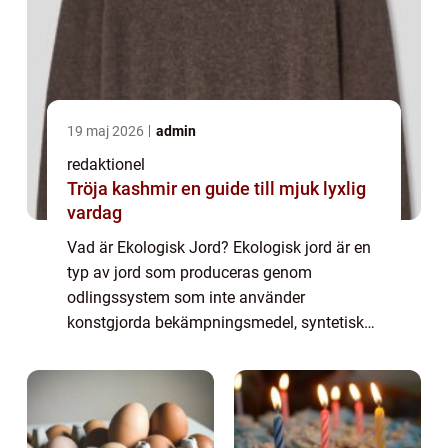
19 maj 2026
admin
redaktionel
Tröja kashmir en guide till mjuk lyxlig
vardag
Vad är Ekologisk Jord? Ekologisk jord är en
typ av jord som produceras genom
odlingssystem som inte använder
konstgjorda bekämpningsmedel, syntetiska
gödningsmedel eller genetiskt modifierade
organismer. Istället för att förlita sig på
kemiska produk...