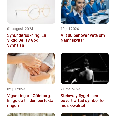
01 augusti 2024
10 juli 2024
Synundersökning: En
Allt du behöver veta om
Viktig Del av God
Namnskyltar
Synhälsa
02 juli 2024
21 maj 2024
Vigselringar i Göteborg:
Steinway flygel – en
En guide till den perfekta
oöverträffad symbol för
ringen
musikkvalitet