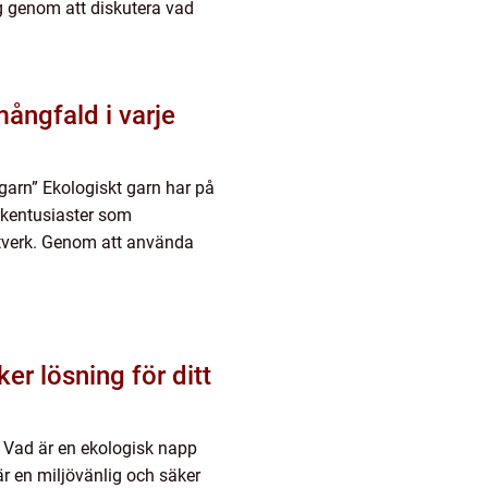
g genom att diskutera vad
ångfald i varje
 garn” Ekologiskt garn har på
irkentusiaster som
antverk. Genom att använda
er lösning för ditt
t Vad är en ekologisk napp
är en miljövänlig och säker