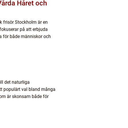
Vårda Håret och
k frisör Stockholm är en
okuserar på att erbjuda
a för både människor och
l det naturliga
tt populärt val bland många
 som är skonsam både för