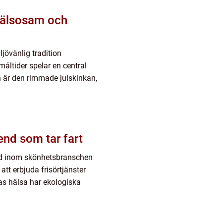
hälsosam och
jövänlig tradition
tmåltider spelar en central
n är den rimmade julskinkan,
end som tar fart
rend inom skönhetsbranschen
tt erbjuda frisörtjänster
s hälsa har ekologiska