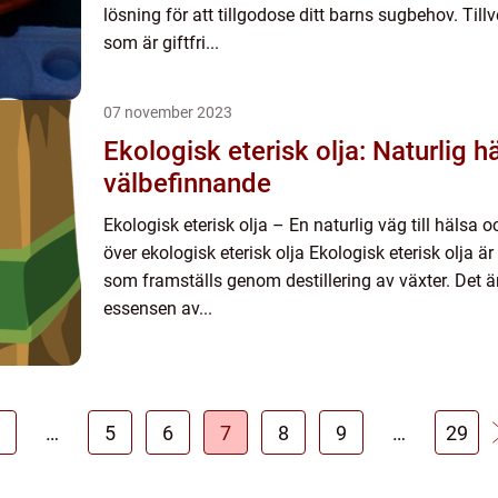
lösning för att tillgodose ditt barns sugbehov. Till
som är giftfri...
07 november 2023
Ekologisk eterisk olja: Naturlig h
välbefinnande
Ekologisk eterisk olja – En naturlig väg till hälsa 
över ekologisk eterisk olja Ekologisk eterisk olja är
som framställs genom destillering av växter. Det 
essensen av...
…
5
6
7
8
9
…
29