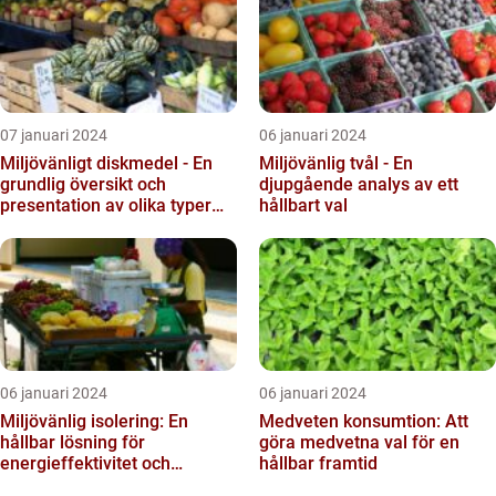
07 januari 2024
06 januari 2024
Miljövänligt diskmedel - En
Miljövänlig tvål - En
grundlig översikt och
djupgående analys av ett
presentation av olika typer
hållbart val
och deras skillnader...
06 januari 2024
06 januari 2024
Miljövänlig isolering: En
Medveten konsumtion: Att
hållbar lösning för
göra medvetna val för en
energieffektivitet och
hållbar framtid
minskade koldioxidutsläpp