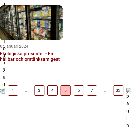
04 januari 2024
Ekologiska presenter - En
hållbar och omtänksam gest
1
…
3
4
5
6
7
…
33