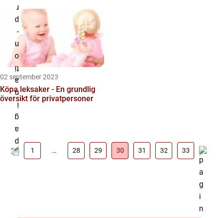
02 september 2023
Köpa leksaker - En grundlig
översikt för privatpersoner
1
…
28
29
30
31
32
33