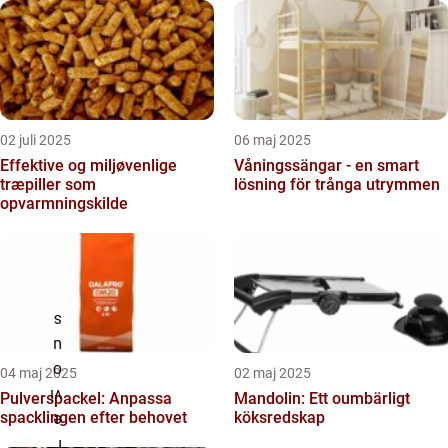
02 juli 2025
06 maj 2025
Effektive og miljøvenlige
Våningssängar - en smart
træpiller som
lösning för trånga utrymmen
opvarmningskilde
04 maj 2025
02 maj 2025
Pulverspackel: Anpassa
Mandolin: Ett oumbärligt
spacklingen efter behovet
köksredskap