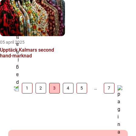
05 april 2025
Upptäck Kalmars second
hand-marknad
1
2
3
4
5
…
7