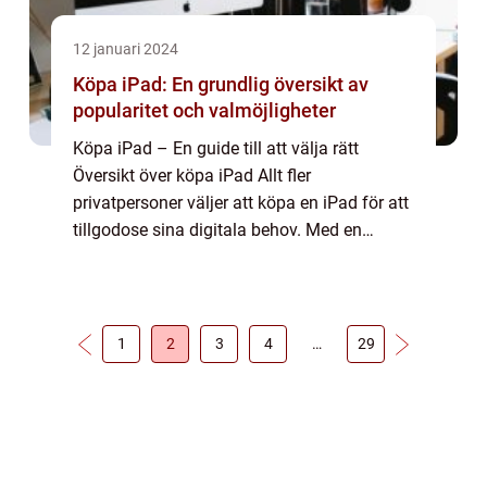
12 januari 2024
Köpa iPad: En grundlig översikt av
popularitet och valmöjligheter
Köpa iPad – En guide till att välja rätt
Översikt över köpa iPad Allt fler
privatpersoner väljer att köpa en iPad för att
tillgodose sina digitala behov. Med en
mängd olika modeller och funktioner att
välja mellan kan det dock vara
överväldigan...
1
2
3
4
…
29