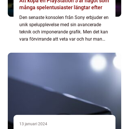
Att köpa en PlayStation 5 är något som
många spelentusiaster längtar efter
Den senaste konsolen från Sony erbjuder en
unik spelupplevelse med sin avancerade
teknik och imponerande grafik. Men det kan
vara förvirrande att veta var och hur man
kan köpa en PlayStation 5, särskilt med
tanke på den höga efterfrågan och bristen
p...
13 januari 2024